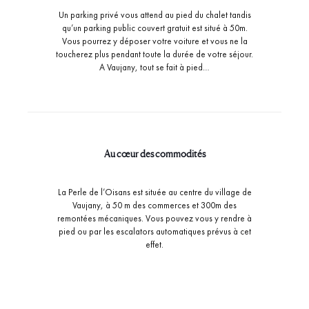
Un parking privé vous attend au pied du chalet tandis
qu’un parking public couvert gratuit est situé à 50m.
Vous pourrez y déposer votre voiture et vous ne la
toucherez plus pendant toute la durée de votre séjour.
A Vaujany, tout se fait à pied…
Au cœur des commodités
La Perle de l’Oisans est située au centre du village de
Vaujany, à 50 m des commerces et 300m des
remontées mécaniques. Vous pouvez vous y rendre à
pied ou par les escalators automatiques prévus à cet
effet.