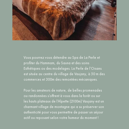
Vous pourrez vous détendre au Spa de La Perle et
profiter du Hammam, du Sauna et des soins
Esthétiques ou des modelages. La Perle de l’Oisans
est située au centre du village de Vaujany, à 50 m des
commerces et 300m des remontées mécaniques.
Pour les amateurs de nature, de belles promenades
ou randonnées s’offrent à vous dans la forêt ou sur
les hauts plateaux de l’Alpette (2100m) Vaujany est un
charmant village de montagne qui a su préserver son
authenticité pour vous permettre de passer un séjour
actif ou reposant selon votre humeur du moment !