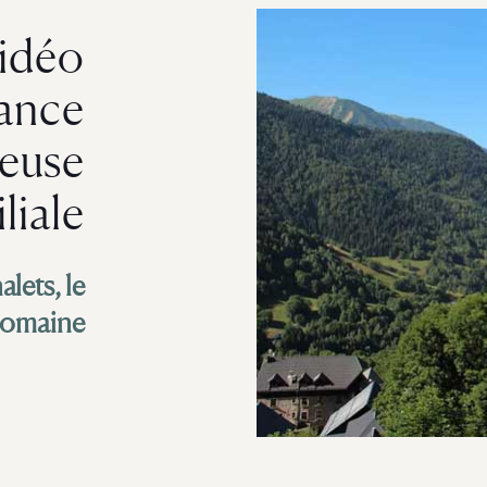
idéo
ance
reuse
liale
lets, le
 domaine