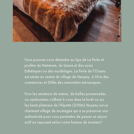
Vous pourrez vous détendre au Spa de La Perle et
profiter du Hammam, du Sauna et des soins
Esthétiques ou des modelages. La Perle de l’Oisans
est située au centre du village de Vaujany, à 50 m des
commerces et 300m des remontées mécaniques.
Pour les amateurs de nature, de belles promenades
ou randonnées s’offrent à vous dans la forêt ou sur
les hauts plateaux de l’Alpette (2100m) Vaujany est un
charmant village de montagne qui a su préserver son
authenticité pour vous permettre de passer un séjour
actif ou reposant selon votre humeur du moment !