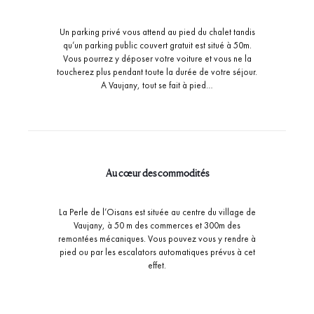
Un parking privé vous attend au pied du chalet tandis
qu’un parking public couvert gratuit est situé à 50m.
Vous pourrez y déposer votre voiture et vous ne la
toucherez plus pendant toute la durée de votre séjour.
A Vaujany, tout se fait à pied…
Au cœur des commodités
La Perle de l’Oisans est située au centre du village de
Vaujany, à 50 m des commerces et 300m des
remontées mécaniques. Vous pouvez vous y rendre à
pied ou par les escalators automatiques prévus à cet
effet.