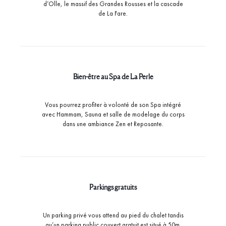
d’Olle, le massif des Grandes Rousses et la cascade
de La Fare.
Bien-être au Spa de La Perle
Vous pourrez profiter à volonté de son Spa intégré
avec Hammam, Sauna et salle de modelage du corps
dans une ambiance Zen et Reposante.
Parkings gratuits
Un parking privé vous attend au pied du chalet tandis
qu’un parking public couvert gratuit est situé à 50m.